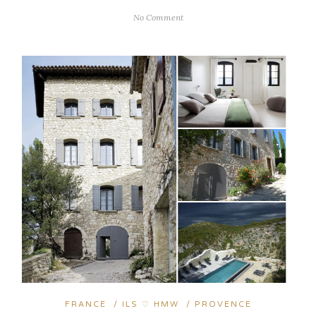
No Comment
FRANCE
/
ILS ♡ HMW
/
PROVENCE