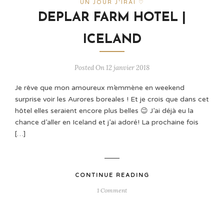
UN JOUR J'IRAI ♡
DEPLAR FARM HOTEL |
ICELAND
Posted On 12 janvier 2018
Je rêve que mon amoureux m’emmène en weekend
surprise voir les Aurores boreales ! Et je crois que dans cet
hôtel elles seraient encore plus belles 😉 J’ai déjà eu la
chance d’aller en Iceland et j’ai adoré! La prochaine fois
[…]
CONTINUE READING
1 Comment