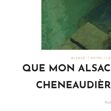
ALSACE
/
HOTEL I L
QUE MON ALSACE
CHENEAUDIÈRE*
Pos