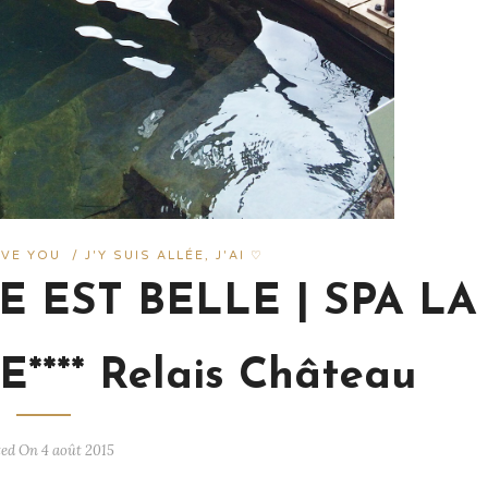
OVE YOU
/
J'Y SUIS ALLÉE, J'AI ♡
 EST BELLE | SPA LA
*** Relais Château
ted On 4 août 2015