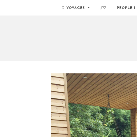
♡ VOYAGES
J’♡
PEOPLE I