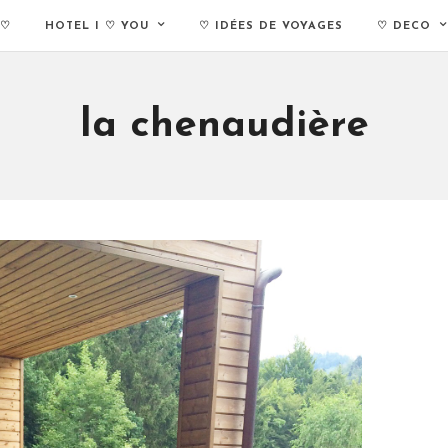
 ♡
HOTEL I ♡ YOU
♡ IDÉES DE VOYAGES
♡ DECO
la chenaudière