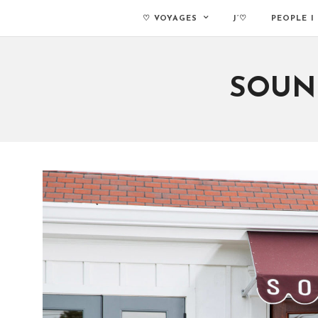
♡ VOYAGES
J’♡
PEOPLE I
SOUN