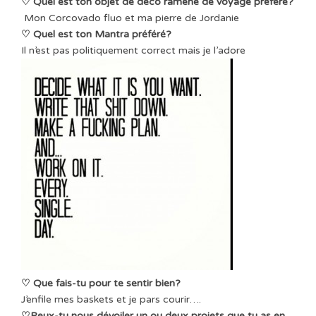
♡ Quel est ton objet de déco ramené de voyage préféré?
Mon Corcovado fluo et ma pierre de Jordanie
♡ Quel est ton Mantra préféré?
Il n’est pas politiquement correct mais je l’adore
♡ Que fais-tu pour te sentir bien?
J’enfile mes baskets et je pars courir….
♡
Peux-tu nous dévoiler un ou deux projets que tu as en