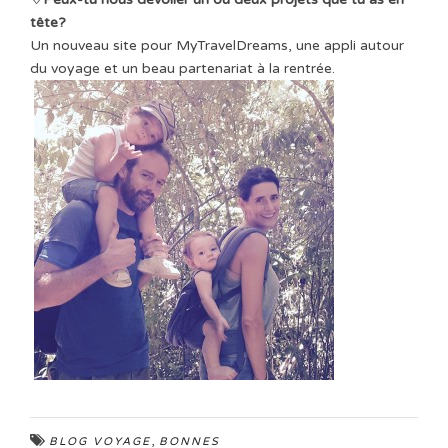
tête?
Un nouveau site pour MyTravelDreams, une appli autour
du voyage et un beau partenariat à la rentrée.
,
BLOG VOYAGE
BONNES