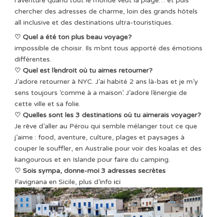
l’aventure quand tout le monde veut la plage… et puis
chercher des adresses de charme, loin des grands hôtels
all inclusive et des destinations ultra-touristiques.
♡ Quel a été ton plus beau voyage?
impossible de choisir. Ils m’ont tous apporté des émotions
différentes.
♡ Quel est l’endroit où tu aimes retourner?
J’adore retourner à NYC. J’ai habité 2 ans là-bas et je m’y
sens toujours ‘comme à a maison’. J’adore l’énergie de
cette ville et sa folie.
♡ Quelles sont les 3 destinations où tu aimerais voyager?
Je rêve d’aller au Pérou qui semble mélanger tout ce que
j’aime : food, aventure, culture, plages et paysages à
couper le souffler, en Australie pour voir des koalas et des
kangourous et en Islande pour faire du camping.
♡ Sois sympa, donne-moi 3 adresses secrètes
Favignana en Sicile, plus d’info
ici