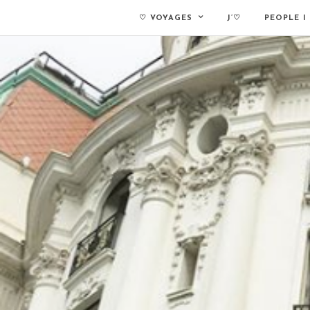
♡ VOYAGES
J’♡
PEOPLE I