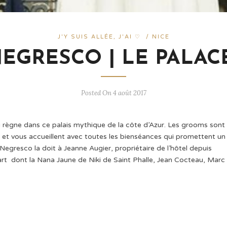
J'Y SUIS ALLÉE, J'AI ♡
/
NICE
EGRESCO | LE PALAC
Posted On 4 août 2017
i règne dans ce palais mythique de la côte d’Azur. Les grooms sont
et vous accueillent avec toutes les bienséances qui promettent un
egresco la doit à Jeanne Augier, propriétaire de l’hôtel depuis
’art dont la Nana Jaune de Niki de Saint Phalle, Jean Cocteau, Marc